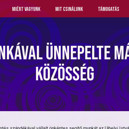
Miért vagyunk
Mit csinálunk
Támogatás
nkával ünnepelte máj
Közösség
 szándékával vállalt önkéntes segítő munkát az Ujhelyi István