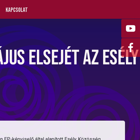
Kapcsolat
us elsejét az Esély
 EP-képviselő által alapított Esély Közösség