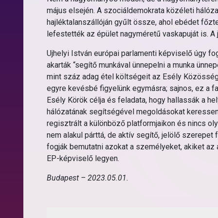
május elsején. A szociáldemokrata közéleti hálóz
hajléktalanszállóján gyűlt össze, ahol ebédet főzt
lefestették az épület nagyméretű vaskapuját is. A
Ujhelyi István európai parlamenti képviselő úgy fo
akarták “segítő munkával ünnepelni a munka ünnepé
mint száz adag étel költségeit az Esély Közössé
egyre kevésbé figyelünk egymásra; sajnos, ez a f
Esély Körök célja és feladata, hogy hallassák a h
hálózatának segítségével megoldásokat keressene
regisztrált a különböző platformjaikon és nincs o
nem alakul párttá, de aktív segítő, jelölő szerep
fogják bemutatni azokat a személyeket, akiket az 
EP-képviselő legyen.
Budapest – 2023.05.01.