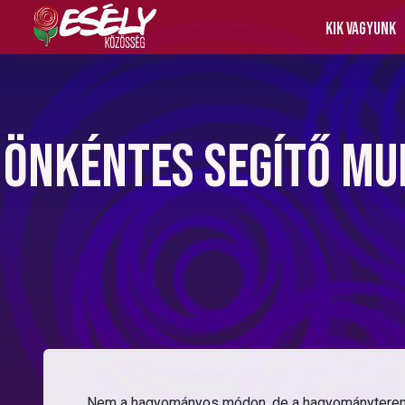
Kik vagyunk
Önkéntes segítő mu
Nem a hagyományos módon, de a hagyományteremtés