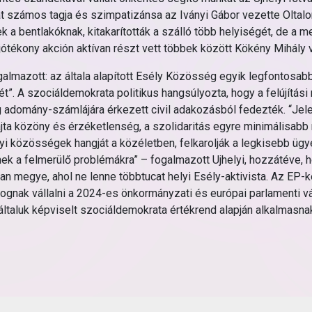
at számos tagja és szimpatizánsa az Iványi Gábor vezette Oltalo
ek a bentlakóknak, kitakarították a szálló több helyiségét, de a 
 jótékony akción aktívan részt vett többek között Kökény Mihály
galmazott: az általa alapított Esély Közösség egyik legfontosabb
t”. A szociáldemokrata politikus hangsúlyozta, hogy a felújítá
g adomány-számlájára érkezett civil adakozásból fedezték. “Je
ajta közöny és érzéketlenség, a szolidaritás egyre minimálisab
elyi közösségek hangját a közéletben, felkarolják a legkisebb ü
k a felmerülő problémákra” – fogalmazott Ujhelyi, hozzátéve, 
lyan megye, ahol ne lenne többtucat helyi Esély-aktivista. Az E
et fognak vállalni a 2024-es önkormányzati és európai parlament
általuk képviselt szociáldemokrata értékrend alapján alkalmasna