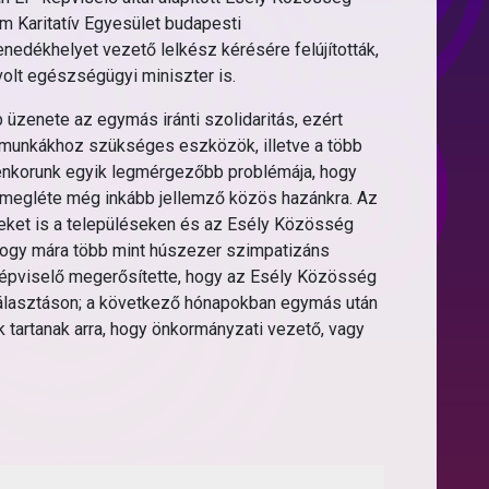
m Karitatív Egyesület budapesti
menedékhelyet vezető lelkész kérésére felújították,
 volt egészségügyi miniszter is.
 üzenete az egymás iránti szolidaritás, ezért
si munkákhoz szükséges eszközök, illetve a több
lenkorunk egyik legmérgezőbb problémája, hogy
b megléte még inkább jellemző közös hazánkra. Az
gyeket is a településeken és az Esély Közösség
hogy mára több mint húszezer szimpatizáns
P-képviselő megerősítette, hogy az Esély Közösség
i választáson; a következő hónapokban egymás után
k tartanak arra, hogy önkormányzati vezető, vagy