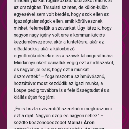
mindannyiunkat foglalkoztató időszakot éltünk át
az országban. Társulati szinten, de külön-külön
egyesével sem volt kérdés, hogy azok ellen az
igazságtalanságok ellen, amik körülvesznek
minket, felemeljük a szavunkat. Úgy látszik, hogy
nagyon nagy igény volt erre a kommunikációs
kezdeményezésre, akár a tüntetésre, akár az
előadásokra, akár a különböző
együttműködésekre és a szavak kihangosítására.
Mindannyiunkért csináltuk végig ezt az időszakot,
és nagyon jól esik, hogy ezt a munkát
észrevették” – fogalmazott a színművésznő,
hozzátéve: most kezdődik az igazi munka, a
Loupe pedig továbbra is a felelősségtudat és a
kiállás útján fog járni.
„Én is tiszta szívemből szeretném megköszönni
ezt a díjat. Nagyon szép és nagyon nehéz” –
kezdte köszönőbeszédét
Molnár Áron