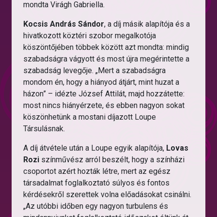
mondta Virágh Gabriella.
Kocsis András Sándor
, a díj másik alapítója és a
hivatkozott köztéri szobor megalkotója
köszöntőjében többek között azt mondta: mindig
szabadságra vágyott és most újra megérintette a
szabadság levegője. „Mert a szabadságra
mondom én, hogy a hiányod átjárt, mint huzat a
házon” – idézte József Attilát, majd hozzátette:
most nincs hiányérzete, és ebben nagyon sokat
köszönhetünk a mostani díjazott Loupe
Társulásnak.
A díj átvétele után a Loupe egyik alapítója,
Lovas
Rozi
színművész arról beszélt, hogy a színházi
csoportot azért hozták létre, mert az egész
társadalmat foglalkoztató súlyos és fontos
kérdésekről szerettek volna előadásokat csinálni.
„Az utóbbi időben egy nagyon turbulens és