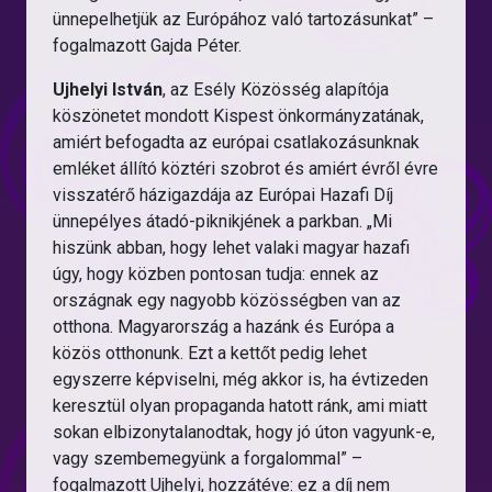
ünnepelhetjük az Európához való tartozásunkat” –
fogalmazott Gajda Péter.
Ujhelyi István
, az Esély Közösség alapítója
köszönetet mondott Kispest önkormányzatának,
amiért befogadta az európai csatlakozásunknak
emléket állító köztéri szobrot és amiért évről évre
visszatérő házigazdája az Európai Hazafi Díj
ünnepélyes átadó-piknikjének a parkban. „Mi
hiszünk abban, hogy lehet valaki magyar hazafi
úgy, hogy közben pontosan tudja: ennek az
országnak egy nagyobb közösségben van az
otthona. Magyarország a hazánk és Európa a
közös otthonunk. Ezt a kettőt pedig lehet
egyszerre képviselni, még akkor is, ha évtizeden
keresztül olyan propaganda hatott ránk, ami miatt
sokan elbizonytalanodtak, hogy jó úton vagyunk-e,
vagy szembemegyünk a forgalommal” –
fogalmazott Ujhelyi, hozzátéve: ez a díj nem