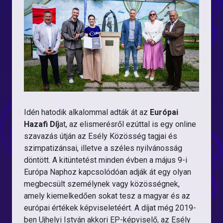
Idén hatodik alkalommal adták át az
Európai
Hazafi Díj
at, az elismerésről ezúttal is egy online
szavazás útján az Esély Közösség tagjai és
szimpatizánsai, illetve a széles nyilvánosság
döntött. A kitüntetést minden évben a május 9-i
Európa Naphoz kapcsolódóan adják át egy olyan
megbecsült személynek vagy közösségnek,
amely kiemelkedően sokat tesz a magyar és az
európai értékek képviseletéért. A díjat még 2019-
ben Ujhelyi István akkori EP-képviselő, az Esély