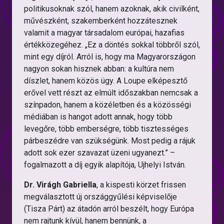
politikusoknak szól, hanem azoknak, akik civilként,
művészként, szakemberként hozzátesznek
valamit a magyar társadalom európai, hazafias
értékközegéhez. „Ez a döntés sokkal többről szól,
mint egy díjról. Arról is, hogy ma Magyarországon
nagyon sokan hisznek abban: a kultúra nem
díszlet, hanem közös ügy. A Loupe elképesztő
erővel vett részt az elmúlt időszakban nemcsak a
színpadon, hanem a közéletben és a közösségi
médiában is hangot adott annak, hogy több
levegőre, több emberségre, több tisztességes
párbeszédre van szükségünk. Most pedig a rájuk
adott sok ezer szavazat üzeni ugyanezt.” –
fogalmazott a díj egyik alapítója, Ujhelyi István.
Dr. Virágh Gabriella
, a kispesti körzet frissen
megválasztott új országgyűlési képviselője
(Tisza Párt) az átadón arról beszélt, hogy Európa
nem rajtunk kívül, hanem bennünk, a