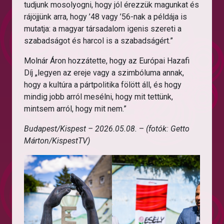
tudjunk mosolyogni, hogy jól érezzük magunkat és
rájöjjünk arra, hogy ’48 vagy ’56-nak a példája is
mutatja: a magyar társadalom igenis szereti a
szabadságot és harcol is a szabadságért.”
Molnár Áron hozzátette, hogy az Európai Hazafi
Díj „legyen az ereje vagy a szimbóluma annak,
hogy a kultúra a pártpolitika fölött áll, és hogy
mindig jobb arról mesélni, hogy mit tettünk,
mintsem arról, hogy mit nem.”
Budapest/Kispest – 2026.05.08.
–
(fotók: Getto
Márton/KispestTV)