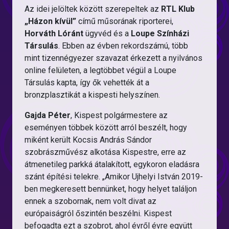
Az idei jelöltek között szerepeltek az
RTL Klub
„Házon kívül”
című műsorának riporterei,
Horváth Lóránt
ügyvéd és a
Loupe Színházi
Társulás
. Ebben az évben rekordszámú, több
mint tizennégyezer szavazat érkezett a nyilvános
online felületen, a legtöbbet végül a Loupe
Társulás kapta, így ők vehették át a
bronzplasztikát a kispesti helyszínen.
Gajda Péter
, Kispest polgármestere az
eseményen többek között arról beszélt, hogy
miként került Kocsis András Sándor
szobrászművész alkotása Kispestre, erre az
átmenetileg parkká átalakított, egykoron eladásra
szánt építési telekre. „Amikor Ujhelyi István 2019-
ben megkeresett bennünket, hogy helyet találjon
ennek a szobornak, nem volt divat az
európaiságról őszintén beszélni. Kispest
befogadta ezt a szobrot, ahol évről évre együtt