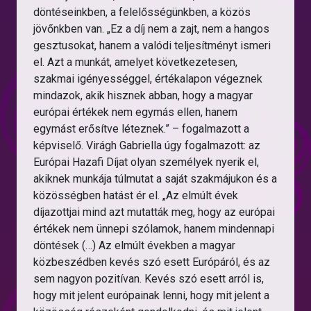
döntéseinkben, a felelősségünkben, a közös
jövőnkben van. „Ez a díj nem a zajt, nem a hangos
gesztusokat, hanem a valódi teljesítményt ismeri
el. Azt a munkát, amelyet következetesen,
szakmai igényességgel, értékalapon végeznek
mindazok, akik hisznek abban, hogy a magyar
európai értékek nem egymás ellen, hanem
egymást erősítve léteznek.” – fogalmazott a
képviselő. Virágh Gabriella úgy fogalmazott: az
Európai Hazafi Díjat olyan személyek nyerik el,
akiknek munkája túlmutat a saját szakmájukon és a
közösségben hatást ér el. „Az elmúlt évek
díjazottjai mind azt mutatták meg, hogy az európai
értékek nem ünnepi szólamok, hanem mindennapi
döntések (…) Az elmúlt években a magyar
közbeszédben kevés szó esett Európáról, és az
sem nagyon pozitívan. Kevés szó esett arról is,
hogy mit jelent európainak lenni, hogy mit jelent a