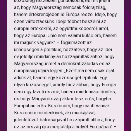
közösség részeként gondolkodni, és mit jelent
az, hogy Magyarország nemcsak földrajzilag,
hanem értékrendjében is Európa része. Ideje, hogy
ezen változtassunk. Ideje többet beszélni az
európai értékekről, az együttműködésről, arról,
hogy az Európai Unió nem valami külső erő, hanem
mi magunk vagyunk” – fogalmazott az
ünnepségen a politikus, hozzátéve, hogy az idei
év jelöltjei mindannyian hozzájárultak ahhoz, hogy
Magyarország ismét a demokratizálódás és az
európaiság útjára lépjen. „Ezért ma nem csak díjat
adunk át, hanem egy közösséget építünk. Egy
olyan közösséget, amely hisz abban, hogy Európa
nem egy távoli eszme, hanem mindennapi döntés,
és hogy Magyarország akkor lesz erős, hogyha
Európában erős. Köszönöm, hogy ma itt vannak.
Köszönöm mindenkinek, aki munkájával,
jelenlétével, bátorságával hozzájárult ahhoz, hogy
ez az ország újra megtalálja a helyét Európában” –