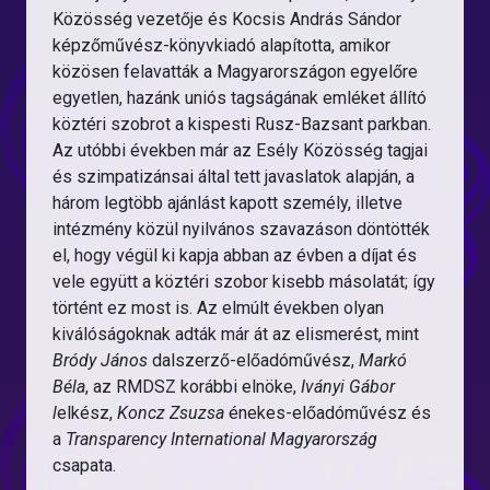
Közösség vezetője és Kocsis András Sándor
képzőművész-könyvkiadó alapította, amikor
közösen felavatták a Magyarországon egyelőre
egyetlen, hazánk uniós tagságának emléket állító
köztéri szobrot a kispesti Rusz-Bazsant parkban.
Az utóbbi években már az Esély Közösség tagjai
és szimpatizánsai által tett javaslatok alapján, a
három legtöbb ajánlást kapott személy, illetve
intézmény közül nyilvános szavazáson döntötték
el, hogy végül ki kapja abban az évben a díjat és
vele együtt a köztéri szobor kisebb másolatát; így
történt ez most is. Az elmúlt években olyan
kiválóságoknak adták már át az elismerést, mint
Bródy János
dalszerző-előadóművész,
Markó
Béla
, az RMDSZ korábbi elnöke,
Iványi Gábor
l
elkész,
Koncz Zsuzsa
énekes-előadóművész és
a
Transparency International Magyarország
csapata.