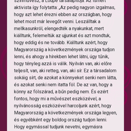
színművész, a Loupe társalapítója. Az ismert
aktivista így folytatta: „Az pedig nagyon izgalmas,
hogy azt lehet érezni ebben az országban, hogy
lehet most már levegőt venni. Leszálltak a
mellkasunkról, elengedték a nyakunkat, mert
kiálltunk, felemeltük az ujjunkat és azt mondtuk,
hogy eddig és ne tovább. Kiálltunk azért, hogy
Magyarország a következmények országa tudjon
lenni, és ahogy a hírekben lehet látni, úgy tűnik,
hogy tényleg azzá is válik. Nyilván van, aki előre
teljesít, van, aki retteg, van, aki sír. Ez a társadalom
sokáig sírt, de azokat a könnyeket senki nem látta,
és azokat senki nem itatta föl. De az van, hogy a
könny az fölszárad, a bűn pedig nem. És ezért
fontos, hogy mi a művészet eszközével, a
nyilvánosság eszközével harcoljunk azért, hogy
Magyarország a következmények országa legyen,
és egyébként egy boldog ország tudjon lenni.
Hogy egymással tudjunk nevetni, egymásra